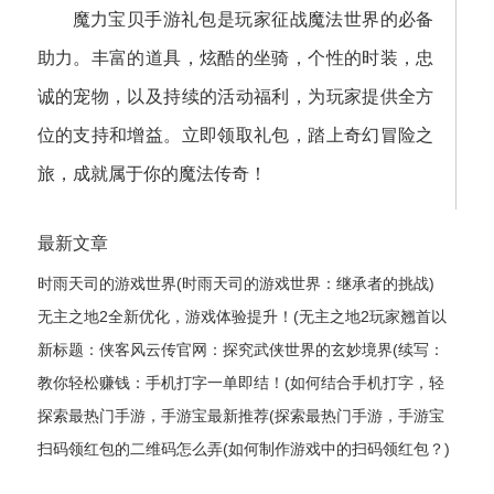
魔力宝贝手游礼包是玩家征战魔法世界的必备
助力。丰富的道具，炫酷的坐骑，个性的时装，忠
诚的宠物，以及持续的活动福利，为玩家提供全方
位的支持和增益。立即领取礼包，踏上奇幻冒险之
旅，成就属于你的魔法传奇！
最新文章
时雨天司的游戏世界(时雨天司的游戏世界：继承者的挑战)
无主之地2全新优化，游戏体验提升！(无主之地2玩家翘首以
盼的全新升级，游戏体验获得飞跃式优化！)
新标题：侠客风云传官网：探究武侠世界的玄妙境界(续写：
侠客风云传官网——揭秘武侠世界的神秘奥妙)
教你轻松赚钱：手机打字一单即结！(如何结合手机打字，轻
松实现赚钱？)
探索最热门手游，手游宝最新推荐(探索最热门手游，手游宝
最新推荐——最全手游推荐指南)
扫码领红包的二维码怎么弄(如何制作游戏中的扫码领红包？)