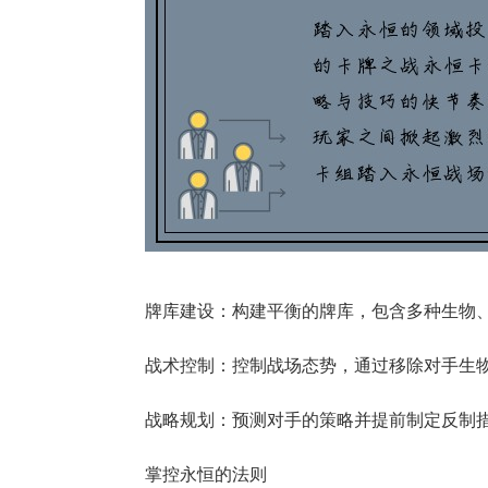
牌库建设：构建平衡的牌库，包含多种生物
战术控制：控制战场态势，通过移除对手生
战略规划：预测对手的策略并提前制定反制
掌控永恒的法则