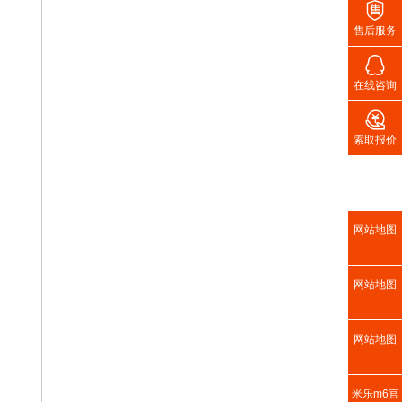

售后服务

在线咨询

索取报价
网站地图
网站地图
网站地图
米乐m6官