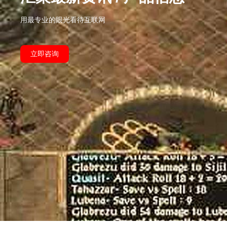
用最专业的眼光看待互联网
立即咨询