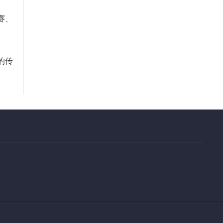
赛、
的传