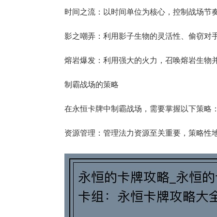
时间之流：以时间单位为核心，控制战场节
影之嘲弄：利用影子生物的灵活性、偷窃对
熔岩爆发：利用强大的火力，召唤熔岩生物
制霸战场的策略
在永恒卡牌中制霸战场，需要掌握以下策略
资源管理：管理法力资源至关重要，策略性