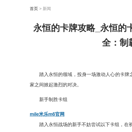
首页
> 新闻
永恒的卡牌攻略_永恒的
全：制
踏入永恒的领域，投身一场激动人心的卡牌
家之间掀起激烈的对决。
新手制胜卡组
mile米乐m6官网
踏入永恒战场的新手不妨尝试以下卡组，在