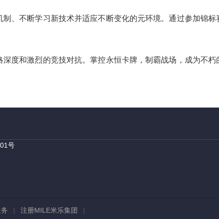
机制、不断学习新技术并适应不断变化的元环境。通过参加锦标
略深度和激烈的竞技对抗。掌控永恒卡牌，制霸战场，成为不朽
01号
服务
|
注册MILE米乐集团
|