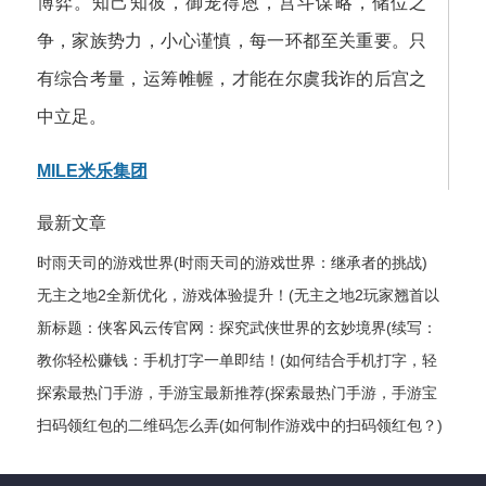
博弈。知己知彼，御宠得恩，宫斗谋略，储位之
争，家族势力，小心谨慎，每一环都至关重要。只
有综合考量，运筹帷幄，才能在尔虞我诈的后宫之
中立足。
MILE米乐集团
最新文章
时雨天司的游戏世界(时雨天司的游戏世界：继承者的挑战)
无主之地2全新优化，游戏体验提升！(无主之地2玩家翘首以
盼的全新升级，游戏体验获得飞跃式优化！)
新标题：侠客风云传官网：探究武侠世界的玄妙境界(续写：
侠客风云传官网——揭秘武侠世界的神秘奥妙)
教你轻松赚钱：手机打字一单即结！(如何结合手机打字，轻
松实现赚钱？)
探索最热门手游，手游宝最新推荐(探索最热门手游，手游宝
最新推荐——最全手游推荐指南)
扫码领红包的二维码怎么弄(如何制作游戏中的扫码领红包？)