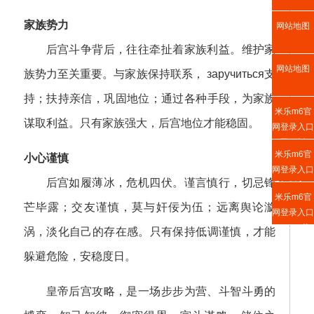
家族势力
网站地图
后宫斗争背后，往往牵扯着家族利益。维护家
网站地图
族势力至关重要。与家族保持联系， заручиться支
持；扶持亲信，巩固地位；通过各种手段，为家族
米乐m6官
谋取利益。只有家族强大，后宫地位才能稳固。
网登录入口
网页版
米乐m6官
小心谨慎
网登录入口
后宫如履薄冰，危机四伏。谨言慎行，切忌锋
手机版入口
米乐m6官
芒毕露；交友谨慎，莫与奸佞为伍；远离舆论漩
网登录入口
APP下载
涡，淡化自己的存在感。只有保持低调谨慎，才能
躲避危险，安稳度日。
皇帝后宫攻略，是一场步步为营、斗智斗勇的