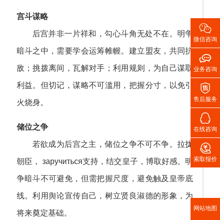
宫斗谋略

后宫并非一片祥和，勾心斗角无处不在。明争
微信咨询
暗斗之中，需要学会运筹帷幄。建立盟友，共同抗

敌；挑拨离间，瓦解对手；利用规则，为自己谋取
业务咨询
利益。但切记，谋略不可滥用，把握分寸，以免引

售后服务
火烧身。

储位之争
在线咨询
若欲成为后宫之主，储位之争不可不争。拉拢

索取报价
朝臣， заручиться支持，结交皇子，博取好感。明
争暗斗不可避免，但需把握尺度，避免触及皇帝底
线。利用舆论宣传自己，树立贤良淑德的形象，为
网站地图
将来奠定基础。