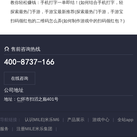
侠客风云传官网——揭秘武侠世界的神秘奥妙)
教你轻松赚钱：手机打字一单即结！(如何结合手机打字，轻
松实现赚钱？)
探索最热门手游，手游宝最新推荐(探索最热门手游，手游宝
最新推荐——最全手游推荐指南)
扫码领红包的二维码怎么弄(如何制作游戏中的扫码领红包？)

售前咨询热线
在线咨询
公司地址
地址：仁怀市扫滔之巅401号
导航链接：
认识MILE|米乐M6
|
产品展示
|
游戏中心
|
全站app
服务
|
注册MILE米乐集团
|