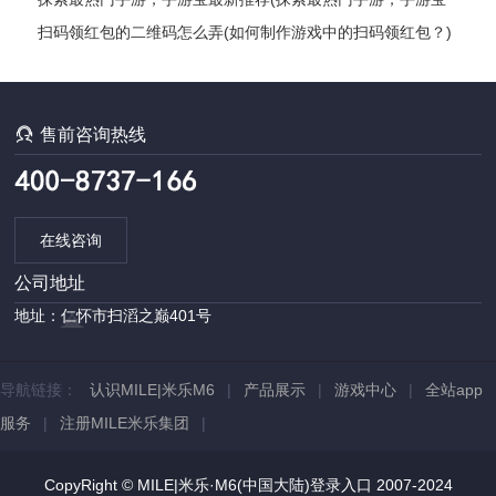
最新推荐——最全手游推荐指南)
扫码领红包的二维码怎么弄(如何制作游戏中的扫码领红包？)

售前咨询热线
在线咨询
公司地址
地址：仁怀市扫滔之巅401号
导航链接：
认识MILE|米乐M6
|
产品展示
|
游戏中心
|
全站app
服务
|
注册MILE米乐集团
|
CopyRight © MILE|米乐·M6(中国大陆)登录入口 2007-2024