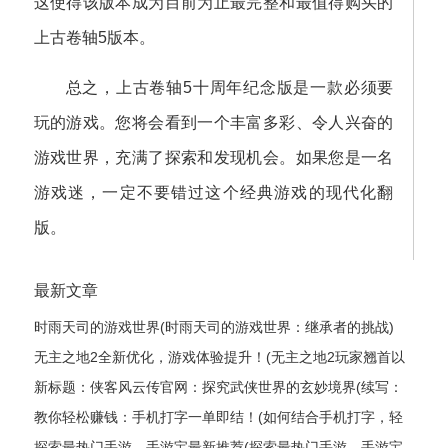
这使得该版本成为目前为止最完整和最值得购买的
上古卷轴5版本。
总之，上古卷轴5十周年纪念版是一款必须要
玩的游戏。您将会看到一个丰富多彩、令人兴奋的
游戏世界，充满了探索和发现机会。如果您是一名
游戏迷，一定不要错过这个经典游戏的现代化翻
版。
最新文章
时雨天司的游戏世界(时雨天司的游戏世界：继承者的挑战)
无主之地2全新优化，游戏体验提升！(无主之地2玩家翘首以
盼的全新升级，游戏体验获得飞跃式优化！)
新标题：侠客风云传官网：探究武侠世界的玄妙境界(续写：
侠客风云传官网——揭秘武侠世界的神秘奥妙)
教你轻松赚钱：手机打字一单即结！(如何结合手机打字，轻
松实现赚钱？)
探索最热门手游，手游宝最新推荐(探索最热门手游，手游宝