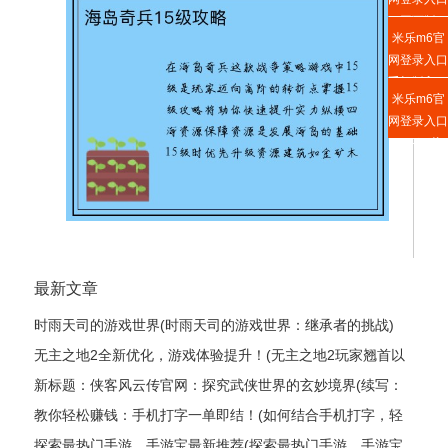
网页版
米乐m6官
网登录入口
手机版入口
米乐m6官
网登录入口
APP下载
最新文章
时雨天司的游戏世界(时雨天司的游戏世界：继承者的挑战)
无主之地2全新优化，游戏体验提升！(无主之地2玩家翘首以
盼的全新升级，游戏体验获得飞跃式优化！)
新标题：侠客风云传官网：探究武侠世界的玄妙境界(续写：
侠客风云传官网——揭秘武侠世界的神秘奥妙)
教你轻松赚钱：手机打字一单即结！(如何结合手机打字，轻
松实现赚钱？)
探索最热门手游，手游宝最新推荐(探索最热门手游，手游宝