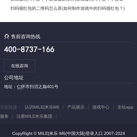
最新推荐——最全手游推荐指南)
扫码领红包的二维码怎么弄(如何制作游戏中的扫码领红包？)

售前咨询热线
在线咨询
公司地址
地址：仁怀市扫滔之巅401号
导航链接：
认识MILE|米乐M6
|
产品展示
|
游戏中心
|
全站app
服务
|
注册MILE米乐集团
|
CopyRight © MILE|米乐·M6(中国大陆)登录入口 2007-2024