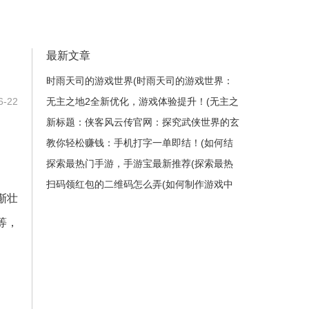
最新文章
时雨天司的游戏世界(时雨天司的游戏世界：
-22
继承者的挑战)
无主之地2全新优化，游戏体验提升！(无主之
地2玩家翘首以盼的全新升级，游戏体验获得
新标题：侠客风云传官网：探究武侠世界的玄
飞跃式优化！)
妙境界(续写：侠客风云传官网——揭秘武侠
教你轻松赚钱：手机打字一单即结！(如何结
世界的神秘奥妙)
合手机打字，轻松实现赚钱？)
探索最热门手游，手游宝最新推荐(探索最热
门手游，手游宝最新推荐——最全手游推荐指
扫码领红包的二维码怎么弄(如何制作游戏中
渐壮
南)
的扫码领红包？)
等，