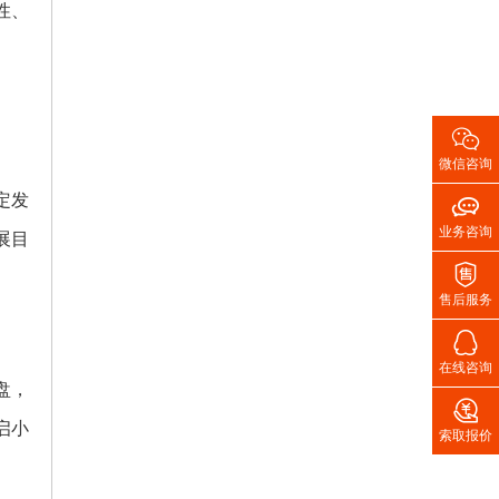
性、

微信咨询

定发
业务咨询
展目

售后服务

在线咨询
盘，

启小
索取报价