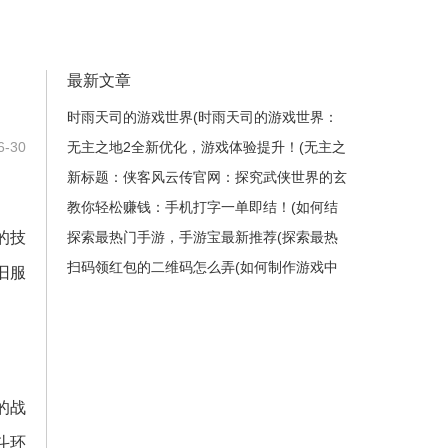
最新文章
时雨天司的游戏世界(时雨天司的游戏世界：
-30
继承者的挑战)
无主之地2全新优化，游戏体验提升！(无主之
地2玩家翘首以盼的全新升级，游戏体验获得
新标题：侠客风云传官网：探究武侠世界的玄
飞跃式优化！)
妙境界(续写：侠客风云传官网——揭秘武侠
教你轻松赚钱：手机打字一单即结！(如何结
的技
世界的神秘奥妙)
合手机打字，轻松实现赚钱？)
探索最热门手游，手游宝最新推荐(探索最热
门手游，手游宝最新推荐——最全手游推荐指
扫码领红包的二维码怎么弄(如何制作游戏中
旧服
南)
的扫码领红包？)
的战
斗环