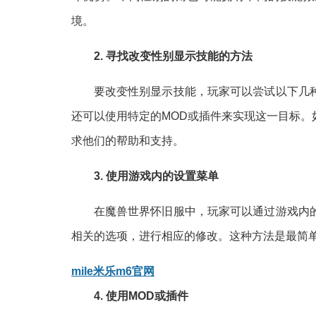
境。
2. 寻找改变性别显示技能的方法
要改变性别显示技能，玩家可以尝试以下几
还可以使用特定的MOD或插件来实现这一目标
求他们的帮助和支持。
3. 使用游戏内的设置菜单
在魔兽世界怀旧服中，玩家可以通过游戏内
相关的选项，进行相应的修改。这种方法是最简
mile米乐m6官网
4. 使用MOD或插件