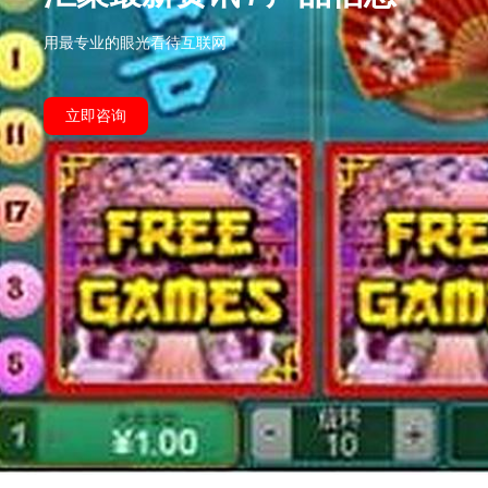
用最专业的眼光看待互联网
立即咨询