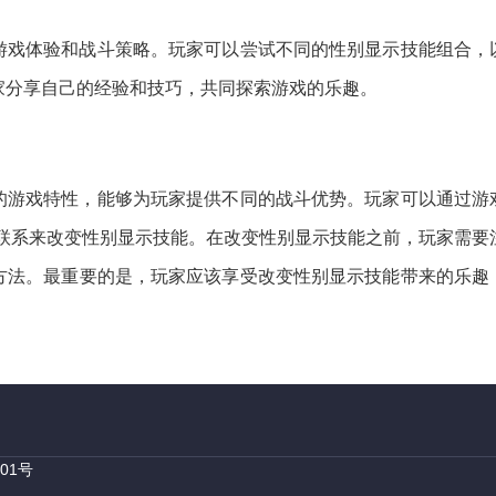
游戏体验和战斗策略。玩家可以尝试不同的性别显示技能组合，
家分享自己的经验和技巧，共同探索游戏的乐趣。
的游戏特性，能够为玩家提供不同的战斗优势。玩家可以通过游
者联系来改变性别显示技能。在改变性别显示技能之前，玩家需要
方法。最重要的是，玩家应该享受改变性别显示技能带来的乐趣
01号