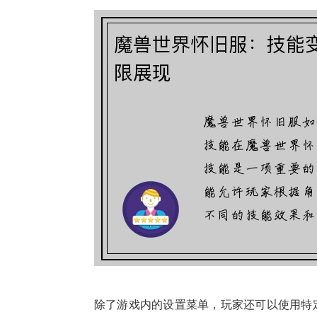
除了游戏内的设置菜单，玩家还可以使用特