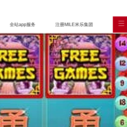
全站app服务
注册MILE米乐集团